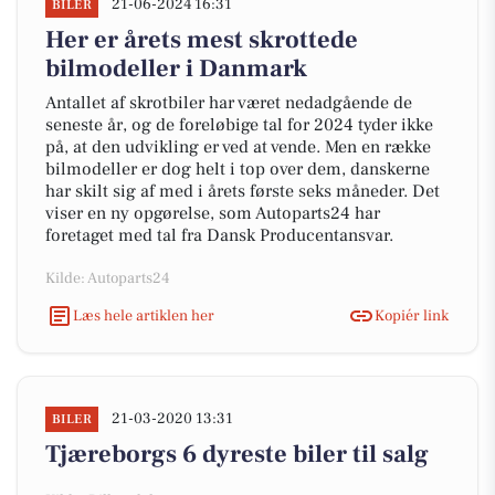
21-06-2024 16:31
BILER
Her er årets mest skrottede
bilmodeller i Danmark
Antallet af skrotbiler har været nedadgående de
seneste år, og de foreløbige tal for 2024 tyder ikke
på, at den udvikling er ved at vende. Men en række
bilmodeller er dog helt i top over dem, danskerne
har skilt sig af med i årets første seks måneder. Det
viser en ny opgørelse, som Autoparts24 har
foretaget med tal fra Dansk Producentansvar.
Kilde: Autoparts24
Læs hele artiklen her
Kopiér link
21-03-2020 13:31
BILER
Tjæreborgs 6 dyreste biler til salg