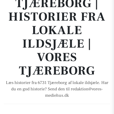
TJÆREBORG |
HISTORIER FRA
LOKALE
ILDSJÆLE |
VORES
TJÆREBORG
Læs historier fra 6731 Tjæreborg af lokale ildsjæle. Har
du en god historie? Send den til redaktion@vores-
mediehus.dk