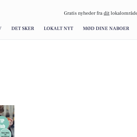
Gratis nyheder fra
dit
lokalområde
V
DET SKER
LOKALT NYT
MØD DINE NABOER