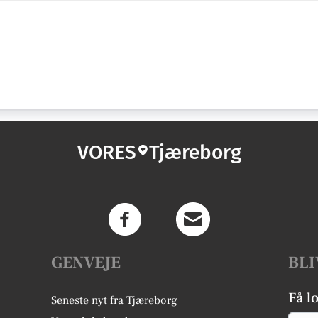
VORES
Tjæreborg
GENVEJE
BLI
Få l
Seneste nyt fra Tjæreborg