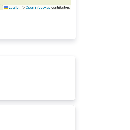
Leaflet
|
©
OpenStreetMap
contributors