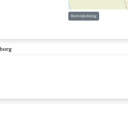
Rutevejledning
eborg