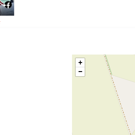
g
+
−