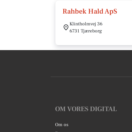
Rahbek Hald ApS
Klintholmvej 36
6731 Tjæreborg
OM VORES DIGITAL
Om os