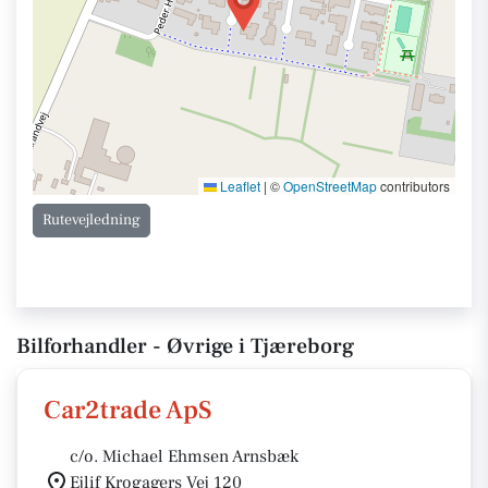
Leaflet
|
©
OpenStreetMap
contributors
Rutevejledning
Bilforhandler - Øvrige i Tjæreborg
Car2trade ApS
c/o. Michael Ehmsen Arnsbæk
Ejlif Krogagers Vej 120