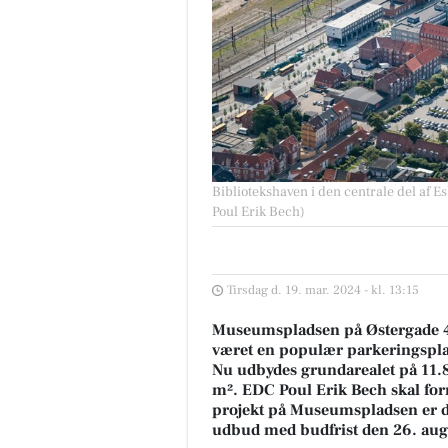
Bibliotekshaven i den centrale del af E
Poul Erik Bech)
Tirsdag d. 19. mar. 2024 - kl. 13:15
Museumspladsen på Østergade 42 
været en populær parkeringspla
Nu udbydes grundarealet på 11.
m². EDC Poul Erik Bech skal form
projekt på Museumspladsen er dø
udbud med budfrist den 26. aug