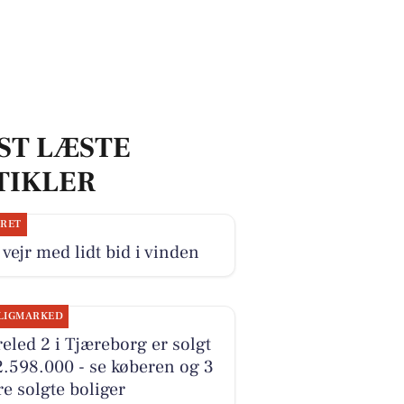
ST LÆSTE
TIKLER
JRET
 vejr med lidt bid i vinden
LIGMARKED
eled 2 i Tjæreborg er solgt
2.598.000 - se køberen og 3
e solgte boliger