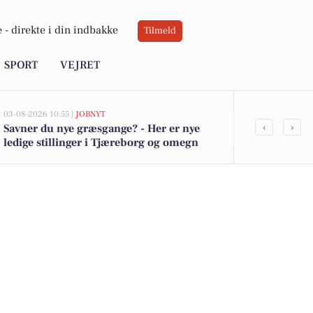
 -
direkte i din indbakke
Tilmeld
SPORT
VEJRET
03-08-2026 10:55 |
JOBNYT
03-08-2026 08:38
‹
›
Savner du nye græsgange? - Her er nye
Blikkenslager
ledige stillinger i Tjæreborg og omegn
i Tjærebor