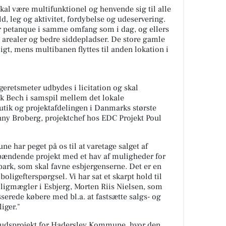
kal være multifunktionel og henvende sig til alle
d, leg og aktivitet, fordybelse og udeservering.
r petanque i samme omfang som i dag, og ellers
 arealer og bedre siddepladser. De store gamle
igt, mens multibanen flyttes til anden lokation i
retsmeter udbydes i licitation og skal
ik Bech i samspil mellem det lokale
utik og projektafdelingen i Danmarks største
y Broberg, projektchef hos EDC Projekt Poul
ne har peget på os til at varetage salget af
spændende projekt med et hav af muligheder for
park, som skal favne esbjergenserne. Det er en
oligefterspørgsel. Vi har sat et skarpt hold til
oligmægler i Esbjerg, Morten Riis Nielsen, som
erede købere med bl.a. at fastsætte salgs- og
iger."
dbudsprojekt for Haderslev Kommune, hvor den