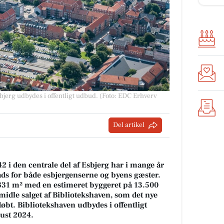
sbjerg udbydes i offentligt udbud. (Foto: EDC Erhverv
Del artikel
i den centrale del af Esbjerg har i mange år
ds for både esbjergenserne og byens gæster.
831 m² med en estimeret byggeret på 13.500
idle salget af Bibliotekshaven, som det nye
bt. Bibliotekshaven udbydes i offentligt
ust 2024.