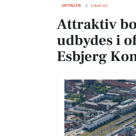
Attraktiv boligbyggeret udbydes i off
ARTIKLER
Lokalt nyt
Attraktiv b
udbydes i of
Esbjerg K