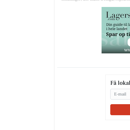
Få loka
Email