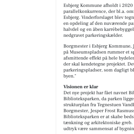
Esbjerg Kommune afholdt i 202
parallelkonkurrence, der bl.a. o
Esbjerg. Vinderforslaget blev teg
en opdeling af den nuværende pa
halvdel og en åben karrébebyggel
nedgravet parkeringskælder.
Borgmester i Esbjerg Kommune, Je
på Museumspladsen rummer et spæ
afsmittende effekt på hele bydelen
der skal kendetegne projektet. Det
parkeringspladser, som dagligt bl
byen."
Visionen er klar
Det nye projekt har fået navnet B
Biblioteksparken, da parken ligge
strukturplan fra Tegnestuen Vand
Borgmester, Jesper Frost Rasmusse
Biblioteksparken er at skabe be
tænkning og arkitektoniske greb. F
udtryk være sammensat af bygning