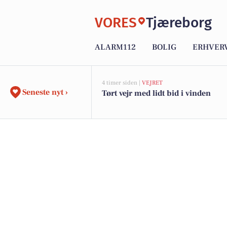
VORES
Tjæreborg
ALARM112
BOLIG
ERHVER
4 timer siden |
VEJRET
Seneste nyt ›
Tørt vejr med lidt bid i vinden