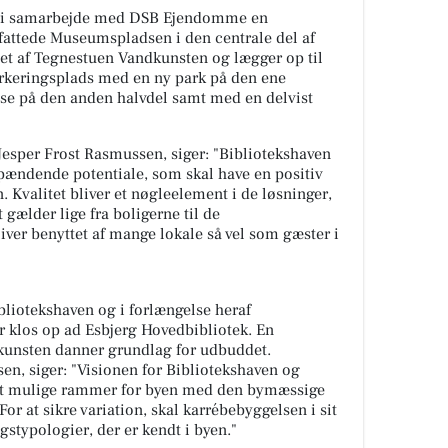
0 i samarbejde med DSB Ejendomme en
mfattede Museumspladsen i den centrale del af
net af Tegnestuen Vandkunsten og lægger op til
rkeringsplads med en ny park på den ene
se på den anden halvdel samt med en delvist
sper Frost Rasmussen, siger: "Bibliotekshaven
ndende potentiale, som skal have en positiv
. Kvalitet bliver et nøgleelement i de løsninger,
 gælder lige fra boligerne til de
iver benyttet af mange lokale så vel som gæster i
ibliotekshaven og i forlængelse heraf
r klos op ad Esbjerg Hovedbibliotek. En
kunsten danner grundlag for udbuddet.
n, siger: "Visionen for Bibliotekshaven og
dst mulige rammer for byen med den bymæssige
or at sikre variation, skal karrébebyggelsen i sit
stypologier, der er kendt i byen."