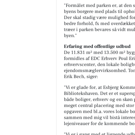
"Formålet med parken er, at den s
byens borgere med plads til ophol
Der skal stadig være mulighed fo
bedre forhold, fx med overdækket
træer i parken bevares så vidt mul
byen."
Erfaring med offentlige udbud
De 11.831 m² med 13.500 m² bygge
formidles af EDC Erhverv Poul Er
erhvervscenter, den lokale boligb
ejendomsmæglervirksomhed. Tonn
Erik Bech, siger:
"Vi er glade for, at Esbjerg Kommu
Bibliotekshaven. Det er et super
både boliger, erhverv og en skøn 
meget central placering med stor b
opgaven med bl.a. vores lokale b
sammen med mig vil bistå interess
lejeniveauer for de kommende bol
"Vi er i gang med et lignende u