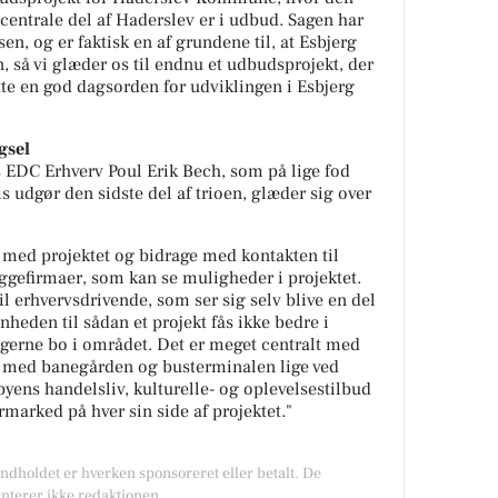
 centrale del af Haderslev er i udbud. Sagen har
, og er faktisk en af grundene til, at Esbjerg
 så vi glæder os til endnu et udbudsprojekt, der
 en god dagsorden for udviklingen i Esbjerg
gsel
s EDC Erhverv Poul Erik Bech, som på lige fod
udgør den sidste del af trioen, glæder sig over
 med projektet og bidrage med kontakten til
yggefirmaer, som kan se muligheder i projektet.
il erhvervsdrivende, som ser sig selv blive en del
heden til sådan et projekt fås ikke bedre i
t gerne bo i området. Det er meget centralt med
ort med banegården og busterminalen lige ved
byens handelsliv, kulturelle- og oplevelsestilbud
arked på hver sin side af projektet."
Indholdet er hverken sponsoreret eller betalt. De
nterer ikke redaktionen.