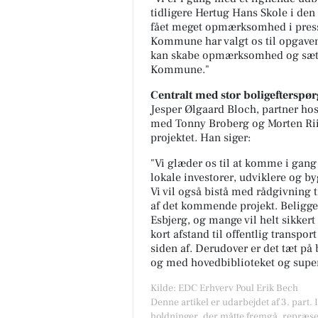
tidligere Hertug Hans Skole i den
fået meget opmærksomhed i pressen
Kommune har valgt os til opgaven,
kan skabe opmærksomhed og sætte
Kommune."
Centralt med stor boligefterspør
Jesper Ølgaard Bloch, partner ho
med Tonny Broberg og Morten Riis 
projektet. Han siger:
"Vi glæder os til at komme i gang
lokale investorer, udviklere og b
Vi vil også bistå med rådgivning t
af det kommende projekt. Beliggen
Esbjerg, og mange vil helt sikker
kort afstand til offentlig transp
siden af. Derudover er det tæt på 
og med hovedbiblioteket og superm
Kilde: EDC Erhverv Poul Erik Bech
Denne artikel er udarbejdet af 3. part. 
holdninger, der måtte fremgå, repræse