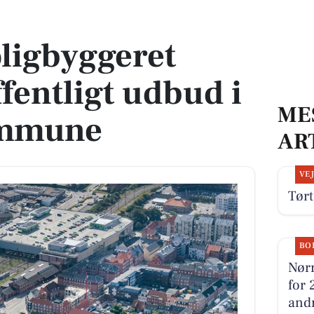
entligt udbud i Esbjerg Kommune
oligbyggeret
fentligt udbud i
ME
ommune
AR
VE
Tørt
BO
Nørr
for 
andr