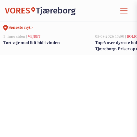
VORES
Tjæreborg
Seneste nyt ›
3 timer siden |
VEJRET
05-08-2026 13:00 |
BOLI
Tørt vejr med lidt bid i vinden
Top 6 over dyreste boli
Tjæreborg. Priser op 