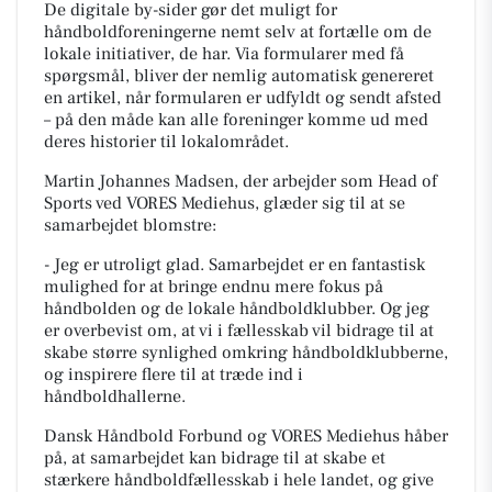
De digitale by-sider gør det muligt for
håndboldforeningerne nemt selv at fortælle om de
lokale initiativer, de har. Via formularer med få
spørgsmål, bliver der nemlig automatisk genereret
en artikel, når formularen er udfyldt og sendt afsted
– på den måde kan alle foreninger komme ud med
deres historier til lokalområdet.
Martin Johannes Madsen, der arbejder som Head of
Sports ved VORES Mediehus, glæder sig til at se
samarbejdet blomstre:
- Jeg er utroligt glad. Samarbejdet er en fantastisk
mulighed for at bringe endnu mere fokus på
håndbolden og de lokale håndboldklubber. Og jeg
er overbevist om, at vi i fællesskab vil bidrage til at
skabe større synlighed omkring håndboldklubberne,
og inspirere flere til at træde ind i
håndboldhallerne.
Dansk Håndbold Forbund og VORES Mediehus håber
på, at samarbejdet kan bidrage til at skabe et
stærkere håndboldfællesskab i hele landet, og give