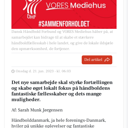
Dansk Håndbold Forbund og VORES Mediehus håber på, at
samarbejdet kan bidrage til at skabe et stærkere
håndboldfællesskab i hele landet, og give de lokale ildsjæle
den opmærksomhed, de fortjener.
Del artikel
Onsdag d. 21. jun. 2023 - kl. 06:03
Det nye samarbejde skal styrke fortællingen
og skabe øget lokalt fokus på håndboldens
fantastiske fællesskaber og dets mange
muligheder.
Af: Sarah Munk Jørgensen
Håndbolddanmark, ja hele forenings-Danmark,
hviler på unikke oplevelser og fantastiske