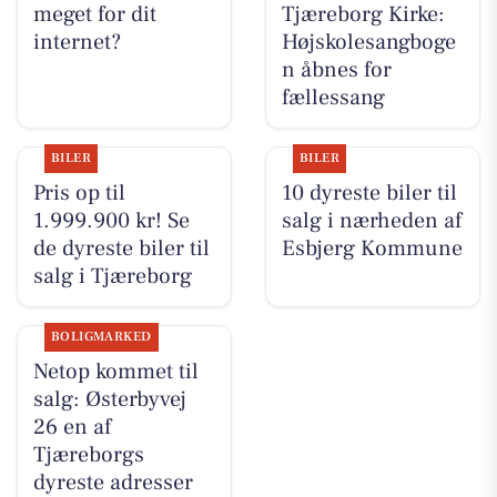
meget for dit
Tjæreborg Kirke:
internet?
Højskolesangboge
n åbnes for
fællessang
BILER
BILER
Pris op til
10 dyreste biler til
1.999.900 kr! Se
salg i nærheden af
de dyreste biler til
Esbjerg Kommune
salg i Tjæreborg
BOLIGMARKED
Netop kommet til
salg: Østerbyvej
26 en af
Tjæreborgs
dyreste adresser