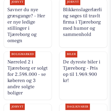
JOBNYT
JOBNYT
Savner du nye
Blikkenslagerlærli
græsgange? - Her
ng søges til travlt
er nye ledige
firma i Tjæreborg
stillinger i
med humor og
Tjæreborg og
sammenhold
omegn
BOLIGMARKED
BILER
Nørreled 2 i
De dyreste biler i
Tjæreborg er solgt
Tjæreborg - Pris
for 2.598.000 - se
op til 1.969.900
køberen og 3
kr!
andre solgte
boliger
JOBNYT
DAGLIGVARER