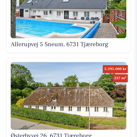
Allerupvej 5 Sneum, 6731 Tjæreborg
3.395.000 kr
2
237 m
Østerbyvej 26, 6731 Tjæreborg