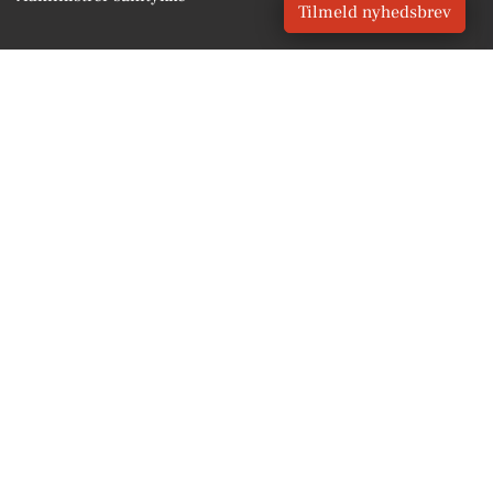
Tilmeld nyhedsbrev
GENVEJE
Seneste nyt fra Tjæreborg
Vores lokale erhverv
Kalenderen for Tjæreborg
Fakta om Tjæreborg
Erhvervsartikler
Esbjerg Kommune
Få en gratis salgsvurdering
Sponsoreret indhold
Vores Digital © 2026