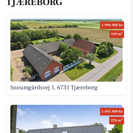
TJÆREBORG
1.998.000 kr
2
149 m
Sneumgårdsvej 1, 6731 Tjæreborg
1.495.000 kr
2
220 m