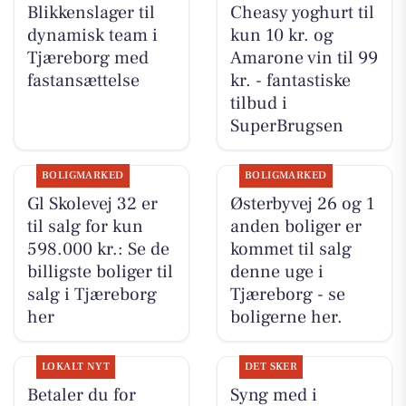
Blikkenslager til
Cheasy yoghurt til
dynamisk team i
kun 10 kr. og
Tjæreborg med
Amarone vin til 99
fastansættelse
kr. - fantastiske
tilbud i
SuperBrugsen
BOLIGMARKED
BOLIGMARKED
Gl Skolevej 32 er
Østerbyvej 26 og 1
til salg for kun
anden boliger er
598.000 kr.: Se de
kommet til salg
billigste boliger til
denne uge i
salg i Tjæreborg
Tjæreborg - se
her
boligerne her.
LOKALT NYT
DET SKER
Betaler du for
Syng med i