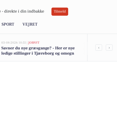
 -
direkte i din indbakke
Tilmeld
SPORT
VEJRET
03-08-2026 10:55 |
JOBNYT
03-08-2026 08:38
‹
›
Savner du nye græsgange? - Her er nye
Blikkenslager
ledige stillinger i Tjæreborg og omegn
i Tjærebor