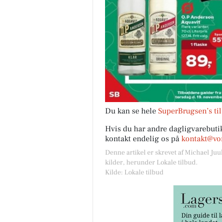
Du kan se hele
SuperBrugsen’s ti
Hvis du har andre dagligvarebutik
kontakt endelig os på
kontakt@vor
Denne artikel er skrevet af Michael Juu
kilder, herunder Lokale tilbud.
Kilde: Lokale tilbud