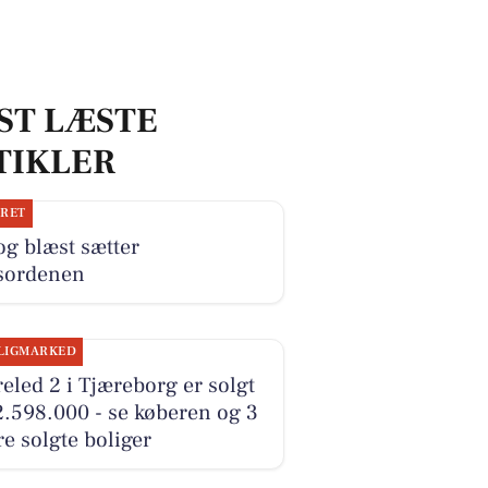
ST LÆSTE
TIKLER
JRET
og blæst sætter
sordenen
LIGMARKED
eled 2 i Tjæreborg er solgt
2.598.000 - se køberen og 3
e solgte boliger