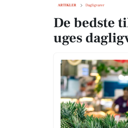
De bedste tilbud på næste uges daglig
ARTIKLER
Dagligvarer
De bedste t
uges daglig