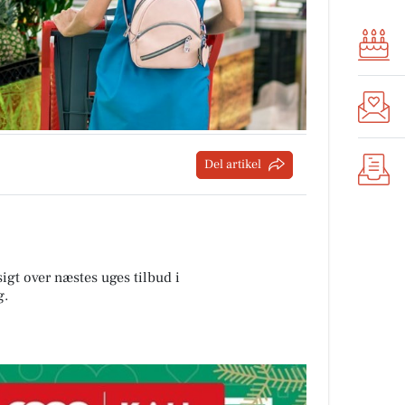
Del artikel
sigt over næstes uges tilbud i
g
.