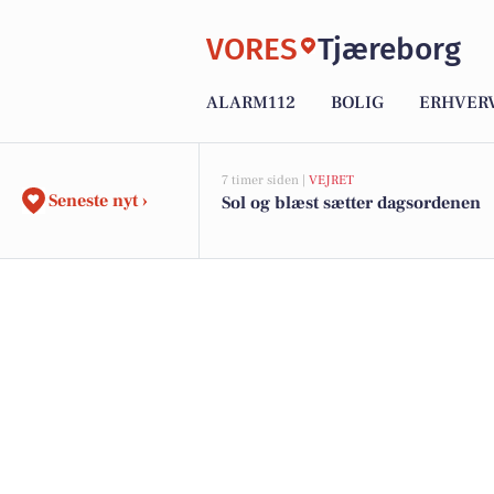
VORES
Tjæreborg
ALARM112
BOLIG
ERHVER
7 timer siden |
VEJRET
Seneste nyt ›
Sol og blæst sætter dagsordenen