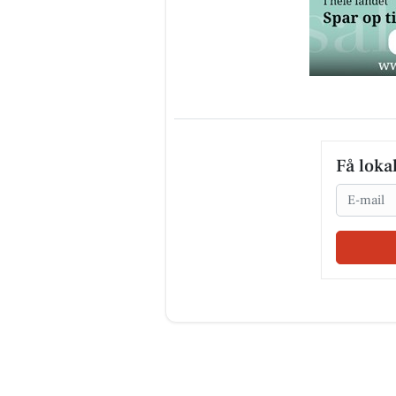
Få loka
Email