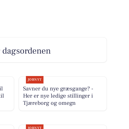
er dagsordenen
JOBNYT
il
Savner du nye græsgange? -
il
Her er nye ledige stillinger i
Tjæreborg og omegn
JOBNYT