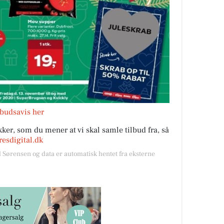
lbudsavis her
ker, som du mener at vi skal samle tilbud fra, så
esdigital.dk
l Sørensen og data er automatisk hentet fra eksterne