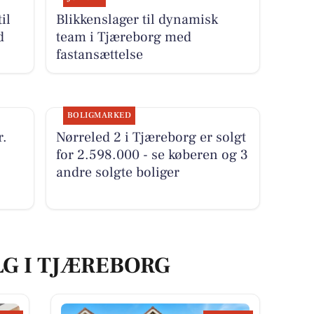
il
Blikkenslager til dynamisk
d
team i Tjæreborg med
fastansættelse
BOLIGMARKED
r.
Nørreled 2 i Tjæreborg er solgt
for 2.598.000 - se køberen og 3
andre solgte boliger
LG I TJÆREBORG