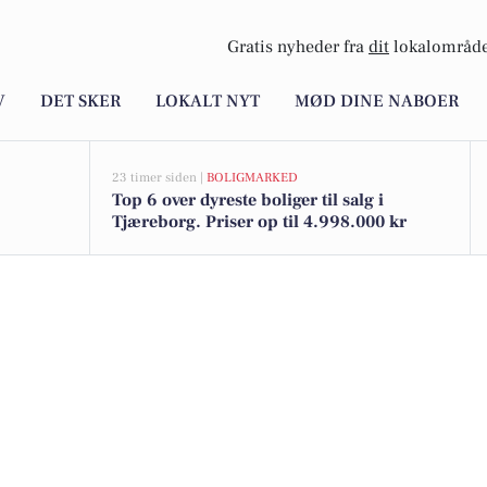
Gratis nyheder fra
dit
lokalområde
V
DET SKER
LOKALT NYT
MØD DINE NABOER
23 timer siden |
BOLIGMARKED
Top 6 over dyreste boliger til salg i
Tjæreborg. Priser op til 4.998.000 kr