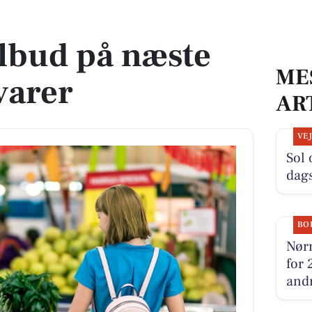
varer
ilbud på næste
ME
varer
AR
VE
Sol 
dag
BO
Nørr
for 
andr