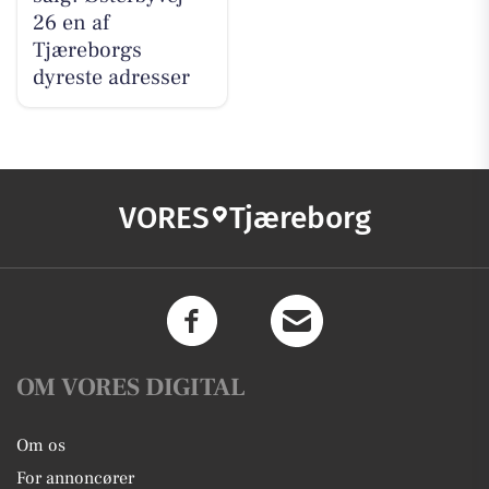
26 en af
Tjæreborgs
dyreste adresser
VORES
Tjæreborg
OM VORES DIGITAL
Om os
For annoncører