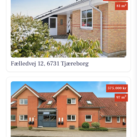
2
81 m
Fælledvej 12, 6731 Tjæreborg
575.000 kr
2
97 m