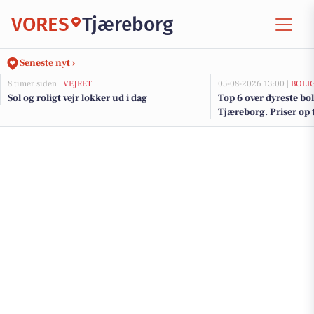
VORES
Tjæreborg
Seneste nyt ›
8 timer siden |
VEJRET
05-08-2026 13:00 |
BOLI
Sol og roligt vejr lokker ud i dag
Top 6 over dyreste boli
Tjæreborg. Priser op 