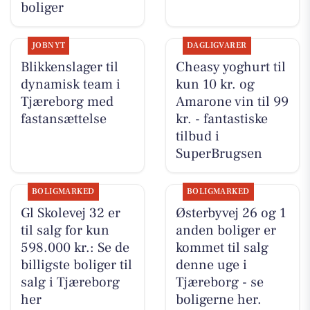
boliger
JOBNYT
DAGLIGVARER
Blikkenslager til
Cheasy yoghurt til
dynamisk team i
kun 10 kr. og
Tjæreborg med
Amarone vin til 99
fastansættelse
kr. - fantastiske
tilbud i
SuperBrugsen
BOLIGMARKED
BOLIGMARKED
Gl Skolevej 32 er
Østerbyvej 26 og 1
til salg for kun
anden boliger er
598.000 kr.: Se de
kommet til salg
billigste boliger til
denne uge i
salg i Tjæreborg
Tjæreborg - se
her
boligerne her.