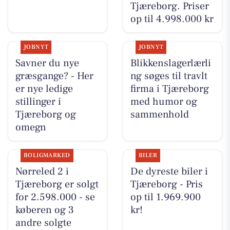
Tjæreborg. Priser
op til 4.998.000 kr
JOBNYT
JOBNYT
Savner du nye
Blikkenslagerlærli
græsgange? - Her
ng søges til travlt
er nye ledige
firma i Tjæreborg
stillinger i
med humor og
Tjæreborg og
sammenhold
omegn
BOLIGMARKED
BILER
Nørreled 2 i
De dyreste biler i
Tjæreborg er solgt
Tjæreborg - Pris
for 2.598.000 - se
op til 1.969.900
køberen og 3
kr!
andre solgte