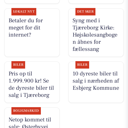
LOKALT NYT
DET SKER
Betaler du for
Syng med i
meget for dit
Tjæreborg Kirke:
internet?
Højskolesangboge
n åbnes for
fællessang
BILER
BILER
Pris op til
10 dyreste biler til
1.999.900 kr! Se
salg i nærheden af
de dyreste biler til
Esbjerg Kommune
salg i Tjæreborg
BOLIGMARKED
Netop kommet til
salg: Østerbyvej