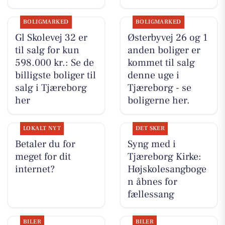
BOLIGMARKED
BOLIGMARKED
Gl Skolevej 32 er
Østerbyvej 26 og 1
til salg for kun
anden boliger er
598.000 kr.: Se de
kommet til salg
billigste boliger til
denne uge i
salg i Tjæreborg
Tjæreborg - se
her
boligerne her.
LOKALT NYT
DET SKER
Betaler du for
Syng med i
meget for dit
Tjæreborg Kirke:
internet?
Højskolesangboge
n åbnes for
fællessang
BILER
BILER