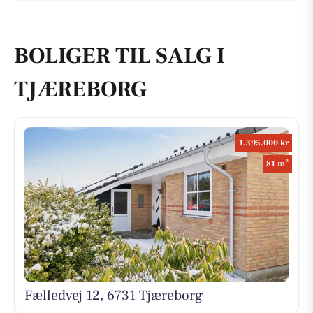
BOLIGER TIL SALG I
TJÆREBORG
1.395.000 kr
2
81 m
Fælledvej 12, 6731 Tjæreborg