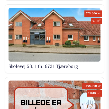
575.000 kr
2
97 m
Skolevej 53, 1 th, 6731 Tjæreborg
1.498.000 kr
2
11018 m