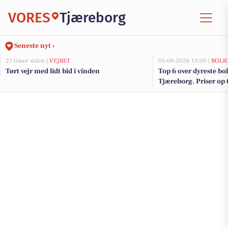
VORES
Tjæreborg
Seneste nyt ›
21 timer siden |
VEJRET
05-08-2026 13:00 |
BOLI
Tørt vejr med lidt bid i vinden
Top 6 over dyreste boli
Tjæreborg. Priser op 