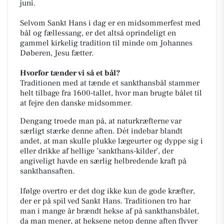
juni.
Selvom Sankt Hans i dag er en midsommerfest med
bål og fællessang, er det altså oprindeligt en
gammel kirkelig tradition til minde om Johannes
Døberen, Jesu fætter.
Hvorfor tænder vi så et bål?
Traditionen med at tænde et sankthansbål stammer
helt tilbage fra 1600-tallet, hvor man brugte bålet til
at fejre den danske midsommer.
Dengang troede man på, at naturkræfterne var
særligt stærke denne aften. Dét indebar blandt
andet, at man skulle plukke lægeurter og dyppe sig i
eller drikke af hellige ’sankthans-kilder’, der
angiveligt havde en særlig helbredende kraft på
sankthansaften.
Ifølge overtro er det dog ikke kun de gode kræfter,
der er på spil ved Sankt Hans. Traditionen tro har
man i mange år brændt hekse af på sankthansbålet,
da man mener, at heksene netop denne aften flyver