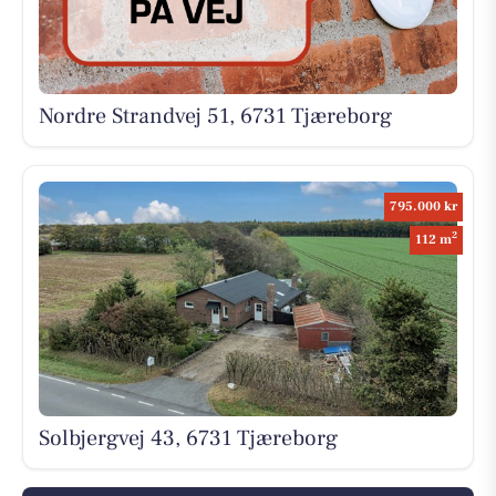
Nordre Strandvej 51, 6731 Tjæreborg
795.000 kr
2
112 m
Solbjergvej 43, 6731 Tjæreborg