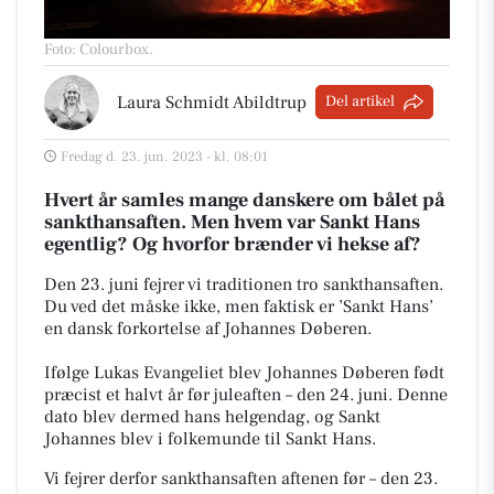
Foto: Colourbox
.
Laura Schmidt Abildtrup
Del artikel
Fredag d. 23. jun. 2023 - kl. 08:01
Hvert år samles mange danskere om bålet på
sankthansaften.
Men hvem var Sankt Hans
egentlig? Og hvorfor brænder vi hekse af?
Den 23. juni fejrer vi traditionen tro sankthansaften.
Du ved det måske ikke, men faktisk er ’Sankt Hans’
en dansk forkortelse af Johannes Døberen.
Ifølge Lukas Evangeliet blev Johannes Døberen født
præcist et halvt år før juleaften – den 24. juni.
Denne
dato blev dermed hans helgendag, og Sankt
Johannes blev i folkemunde til Sankt Hans.
Vi fejrer derfor sankthansaften aftenen før – den 23.