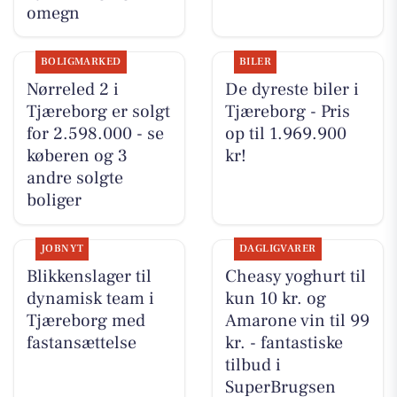
omegn
BOLIGMARKED
BILER
Nørreled 2 i
De dyreste biler i
Tjæreborg er solgt
Tjæreborg - Pris
for 2.598.000 - se
op til 1.969.900
køberen og 3
kr!
andre solgte
boliger
JOBNYT
DAGLIGVARER
Blikkenslager til
Cheasy yoghurt til
dynamisk team i
kun 10 kr. og
Tjæreborg med
Amarone vin til 99
fastansættelse
kr. - fantastiske
tilbud i
SuperBrugsen