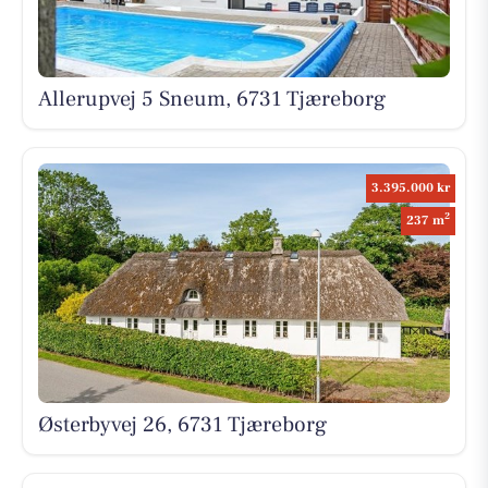
Allerupvej 5 Sneum, 6731 Tjæreborg
3.395.000 kr
2
237 m
Østerbyvej 26, 6731 Tjæreborg