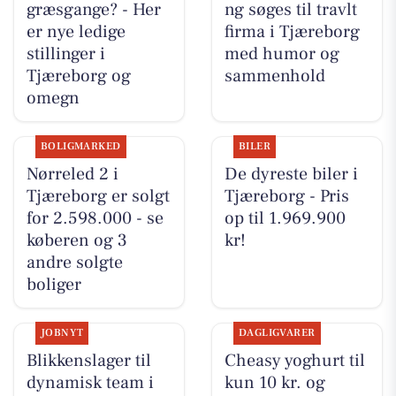
græsgange? - Her
ng søges til travlt
er nye ledige
firma i Tjæreborg
stillinger i
med humor og
Tjæreborg og
sammenhold
omegn
BOLIGMARKED
BILER
Nørreled 2 i
De dyreste biler i
Tjæreborg er solgt
Tjæreborg - Pris
for 2.598.000 - se
op til 1.969.900
køberen og 3
kr!
andre solgte
boliger
JOBNYT
DAGLIGVARER
Blikkenslager til
Cheasy yoghurt til
dynamisk team i
kun 10 kr. og