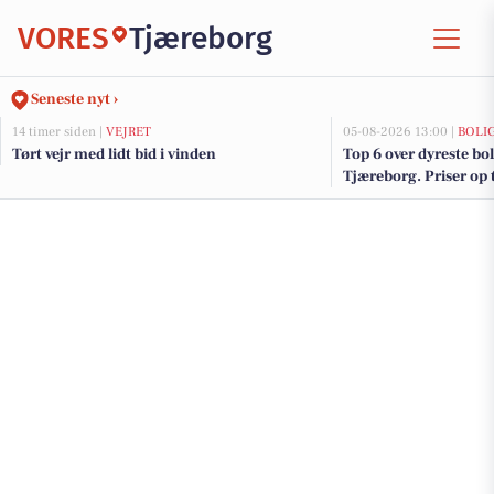
VORES
Tjæreborg
Seneste nyt ›
14 timer siden |
VEJRET
05-08-2026 13:00 |
BOLI
Tørt vejr med lidt bid i vinden
Top 6 over dyreste boli
Tjæreborg. Priser op 