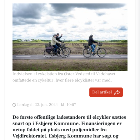
Indvielsen af cykelstien fra Øster Vedsted til Vadehavet
omfattede en cykeltur, hvor flere elcyklister var med.
Del artikel
Lørdag d. 22. jun. 2024 - kl. 10:07
De første offentlige ladestandere til elcykler sættes
snart op i Esbjerg Kommune. Finansieringen er
netop faldet på plads med puljemidler fra
Vejdirektoratet. Esbjerg Kommune har søgt og