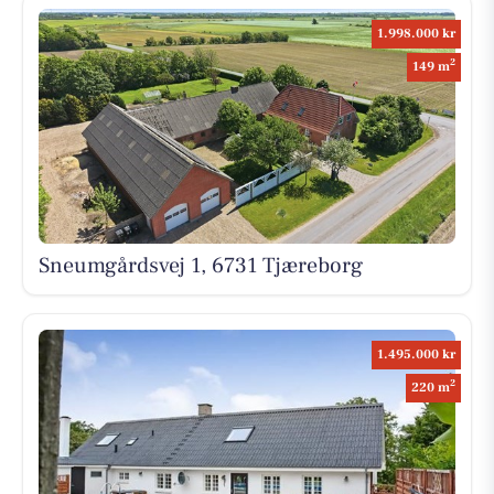
1.998.000 kr
2
149 m
Sneumgårdsvej 1, 6731 Tjæreborg
1.495.000 kr
2
220 m