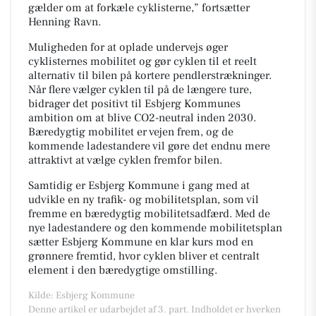
gælder om at forkæle cyklisterne,” fortsætter
Henning Ravn.
Muligheden for at oplade undervejs øger
cyklisternes mobilitet og gør cyklen til et reelt
alternativ til bilen på kortere pendlerstrækninger.
Når flere vælger cyklen til på de længere ture,
bidrager det positivt til Esbjerg Kommunes
ambition om at blive CO2-neutral inden 2030.
Bæredygtig mobilitet er vejen frem, og de
kommende ladestandere vil gøre det endnu mere
attraktivt at vælge cyklen fremfor bilen.
Samtidig er Esbjerg Kommune i gang med at
udvikle en ny trafik- og mobilitetsplan, som vil
fremme en bæredygtig mobilitetsadfærd. Med de
nye ladestandere og den kommende mobilitetsplan
sætter Esbjerg Kommune en klar kurs mod en
grønnere fremtid, hvor cyklen bliver et centralt
element i den bæredygtige omstilling.
Kilde: Esbjerg Kommune
Denne artikel er udarbejdet af 3. part. Indholdet er hverken