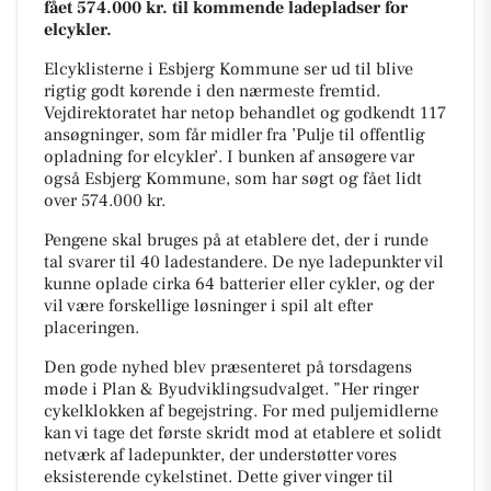
fået 574.000 kr. til kommende ladepladser for
elcykler.
Elcyklisterne i Esbjerg Kommune ser ud til blive
rigtig godt kørende i den nærmeste fremtid.
Vejdirektoratet har netop behandlet og godkendt 117
ansøgninger, som får midler fra ’Pulje til offentlig
opladning for elcykler’. I bunken af ansøgere var
også Esbjerg Kommune, som har søgt og fået lidt
over 574.000 kr.
Pengene skal bruges på at etablere det, der i runde
tal svarer til 40 ladestandere. De nye ladepunkter vil
kunne oplade cirka 64 batterier eller cykler, og der
vil være forskellige løsninger i spil alt efter
placeringen.
Den gode nyhed blev præsenteret på torsdagens
møde i Plan & Byudviklingsudvalget. ”Her ringer
cykelklokken af begejstring. For med puljemidlerne
kan vi tage det første skridt mod at etablere et solidt
netværk af ladepunkter, der understøtter vores
eksisterende cykelstinet. Dette giver vinger til