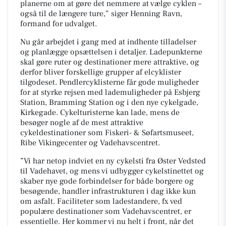
planerne om at gøre det nemmere at vælge cyklen –
også til de længere ture,” siger Henning Ravn,
formand for udvalget.
Nu går arbejdet i gang med at indhente tilladelser
og planlægge opsættelsen i detaljer. Ladepunkterne
skal gøre ruter og destinationer mere attraktive, og
derfor bliver forskellige grupper af elcyklister
tilgodeset. Pendlercyklisterne får gode muligheder
for at styrke rejsen med lademuligheder på Esbjerg
Station, Bramming Station og i den nye cykelgade,
Kirkegade. Cykelturisterne kan lade, mens de
besøger nogle af de mest attraktive
cykeldestinationer som Fiskeri- & Søfartsmuseet,
Ribe Vikingecenter og Vadehavscentret.
”Vi har netop indviet en ny cykelsti fra Øster Vedsted
til Vadehavet, og mens vi udbygger cykelstinettet og
skaber nye gode forbindelser for både borgere og
besøgende, handler infrastrukturen i dag ikke kun
om asfalt. Faciliteter som ladestandere, fx ved
populære destinationer som Vadehavscentret, er
essentielle. Her kommer vi nu helt i front, når det