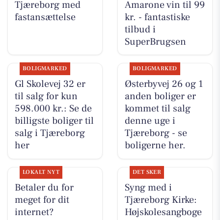
Tjæreborg med
Amarone vin til 99
fastansættelse
kr. - fantastiske
tilbud i
SuperBrugsen
BOLIGMARKED
BOLIGMARKED
Gl Skolevej 32 er
Østerbyvej 26 og 1
til salg for kun
anden boliger er
598.000 kr.: Se de
kommet til salg
billigste boliger til
denne uge i
salg i Tjæreborg
Tjæreborg - se
her
boligerne her.
LOKALT NYT
DET SKER
Betaler du for
Syng med i
meget for dit
Tjæreborg Kirke:
internet?
Højskolesangboge