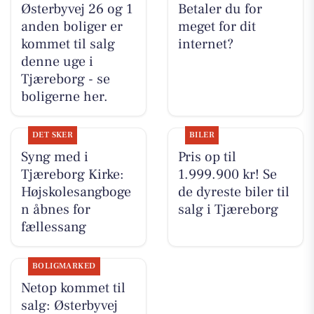
Østerbyvej 26 og 1
Betaler du for
anden boliger er
meget for dit
kommet til salg
internet?
denne uge i
Tjæreborg - se
boligerne her.
DET SKER
BILER
Syng med i
Pris op til
Tjæreborg Kirke:
1.999.900 kr! Se
Højskolesangboge
de dyreste biler til
n åbnes for
salg i Tjæreborg
fællessang
BOLIGMARKED
Netop kommet til
salg: Østerbyvej