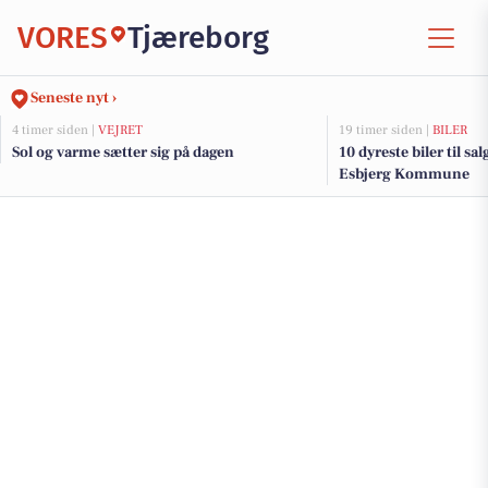
VORES
Tjæreborg
Seneste nyt ›
4 timer siden |
VEJRET
19 timer siden |
BILER
Sol og varme sætter sig på dagen
10 dyreste biler til sa
Esbjerg Kommune