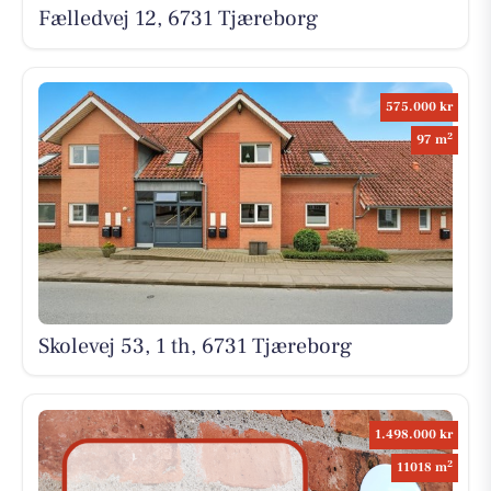
Fælledvej 12, 6731 Tjæreborg
575.000 kr
2
97 m
Skolevej 53, 1 th, 6731 Tjæreborg
1.498.000 kr
2
11018 m