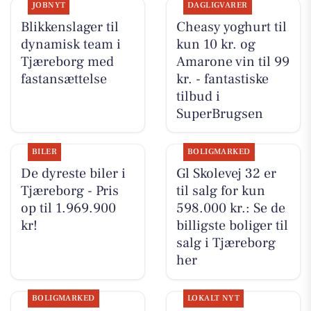
JOBNYT
DAGLIGVARER
Blikkenslager til
Cheasy yoghurt til
dynamisk team i
kun 10 kr. og
Tjæreborg med
Amarone vin til 99
fastansættelse
kr. - fantastiske
tilbud i
SuperBrugsen
BILER
BOLIGMARKED
De dyreste biler i
Gl Skolevej 32 er
Tjæreborg - Pris
til salg for kun
op til 1.969.900
598.000 kr.: Se de
kr!
billigste boliger til
salg i Tjæreborg
her
BOLIGMARKED
LOKALT NYT