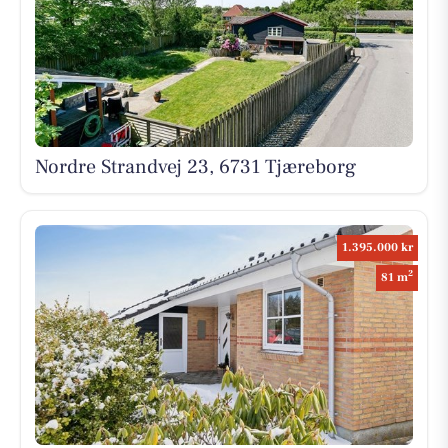
Nordre Strandvej 23, 6731 Tjæreborg
1.395.000 kr
2
81 m