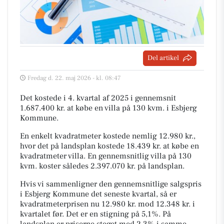
Del artikel
Fredag d. 22. maj 2026 - kl. 08:47
Det kostede i 4. kvartal af 2025 i gennemsnit
1.687.400 kr. at købe en villa på 130 kvm. i Esbjerg
Kommune.
En enkelt kvadratmeter kostede nemlig 12.980 kr.,
hvor det på landsplan kostede 18.439 kr. at købe en
kvadratmeter villa. En gennemsnitlig villa på 130
kvm. koster således 2.397.070 kr. på landsplan.
Hvis vi sammenligner den gennemsnitlige salgspris
i Esbjerg Kommune det seneste kvartal, så er
kvadratmeterprisen nu 12.980 kr. mod 12.348 kr. i
kvartalet før. Det er en stigning på 5,1%. På
landsplan er priserne steget med 2,3% i samme