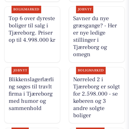
BOLIGMARKED
JOBNYT
Top 6 over dyreste
Savner du nye
boliger til salg i
græsgange? - Her
Tjæreborg. Priser
er nye ledige
op til 4.998.000 kr
stillinger i
Tjæreborg og
omegn
JOBNYT
BOLIGMARKED
Blikkenslagerlærli
Nørreled 2 i
ng søges til travlt
Tjæreborg er solgt
firma i Tjæreborg
for 2.598.000 - se
med humor og
køberen og 3
sammenhold
andre solgte
boliger