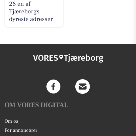
26 en af
Tjæreborgs
dyreste adresser
VORES
Tjæreborg
OM VORES DIGITAL
Om os
For annoncører