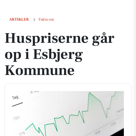
Huspriserne går op i Esbjerg Kommune
ARTIKLER
Fakta om
Huspriserne går
op i Esbjerg
Kommune