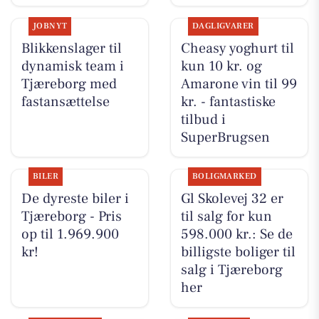
JOBNYT
DAGLIGVARER
Blikkenslager til
Cheasy yoghurt til
dynamisk team i
kun 10 kr. og
Tjæreborg med
Amarone vin til 99
fastansættelse
kr. - fantastiske
tilbud i
SuperBrugsen
BILER
BOLIGMARKED
De dyreste biler i
Gl Skolevej 32 er
Tjæreborg - Pris
til salg for kun
op til 1.969.900
598.000 kr.: Se de
kr!
billigste boliger til
salg i Tjæreborg
her