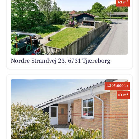
2
63 m
Nordre Strandvej 23, 6731 Tjæreborg
1.395.000 kr
2
81 m