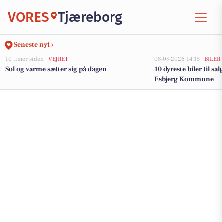
VORES
Tjæreborg
Seneste nyt ›
10 timer siden |
VEJRET
08-08-2026 14:15 |
BILER
Sol og varme sætter sig på dagen
10 dyreste biler til sa
Esbjerg Kommune