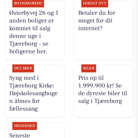
BOLIGMARKED
LOKALT NYT
Østerbyvej 26 og 1
Betaler du for
anden boliger er
meget for dit
kommet til salg
internet?
denne uge i
Tjæreborg - se
boligerne her.
DET SKER
BILER
Syng med i
Pris op til
Tjæreborg Kirke:
1.999.900 kr! Se
Højskolesangboge
de dyreste biler til
n åbnes for
salg i Tjæreborg
fællessang
MINDEORD
Seneste