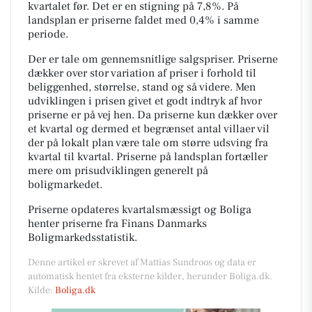
kvartalet før. Det er en stigning på 7,8%. På
landsplan er priserne faldet med 0,4% i samme
periode.
Der er tale om gennemsnitlige salgspriser. Priserne
dækker over stor variation af priser i forhold til
beliggenhed, størrelse, stand og så videre. Men
udviklingen i prisen givet et godt indtryk af hvor
priserne er på vej hen. Da priserne kun dækker over
et kvartal og dermed et begrænset antal villaer vil
der på lokalt plan være tale om større udsving fra
kvartal til kvartal. Priserne på landsplan fortæller
mere om prisudviklingen generelt på
boligmarkedet.
Priserne opdateres kvartalsmæssigt og Boliga
henter priserne fra Finans Danmarks
Boligmarkedsstatistik.
Denne artikel er skrevet af Mattias Sundroos og data er
automatisk hentet fra eksterne kilder, herunder Boliga.dk.
Kilde:
Boliga.dk