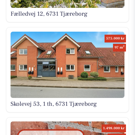
Fælledvej 12, 6731 Tjæreborg
575.000 kr
2
97 m
Skolevej 53, 1 th, 6731 Tjæreborg
1.498.000 kr