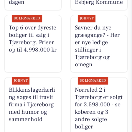
dagen
Esbjerg Kommune
BOLIGMARKED
JOBNYT
Top 6 over dyreste
Savner du nye
boliger til salg i
græsgange? - Her
Tjæreborg. Priser
er nye ledige
op til 4.998.000 kr
stillinger i
Tjæreborg og
omegn
JOBNYT
BOLIGMARKED
Blikkenslagerlærli
Nørreled 2 i
ng søges til travlt
Tjæreborg er solgt
firma i Tjæreborg
for 2.598.000 - se
med humor og
køberen og 3
sammenhold
andre solgte
boliger