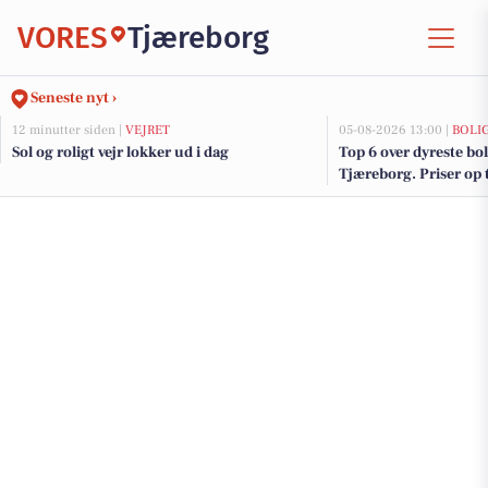
VORES
Tjæreborg
Seneste nyt ›
12 minutter siden |
VEJRET
05-08-2026 13:00 |
BOLI
Sol og roligt vejr lokker ud i dag
Top 6 over dyreste boli
Tjæreborg. Priser op 