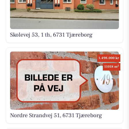
Skolevej 53, 1 th, 6731 Tjæreborg
1.498.000 kr
2
11018 m
Nordre Strandvej 51, 6731 Tjæreborg