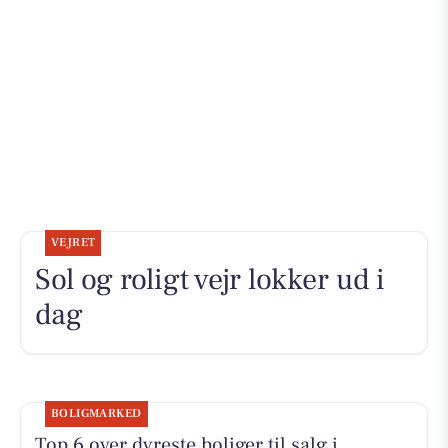
VEJRET
Sol og roligt vejr lokker ud i
dag
BOLIGMARKED
Top 6 over dyreste boliger til salg i