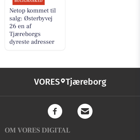
BOLIGMARKED
Netop kommet til
salg: Østerbyvej
26 en af
Tjæreborgs
dyreste adresser
VORES
Tjæreborg
OM VORES DIGITAL