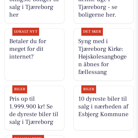
salg i Tjæreborg
Tjæreborg - se
her
boligerne her.
LOKALT NYT
DET SKER
Betaler du for
Syng med i
meget for dit
Tjæreborg Kirke:
internet?
Højskolesangboge
n åbnes for
fællessang
BILER
BILER
Pris op til
10 dyreste biler til
1.999.900 kr! Se
salg i nærheden af
de dyreste biler til
Esbjerg Kommune
salg i Tjæreborg