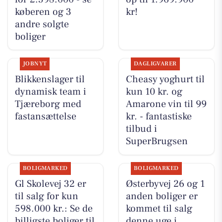
køberen og 3
kr!
andre solgte
boliger
JOBNYT
DAGLIGVARER
Blikkenslager til
Cheasy yoghurt til
dynamisk team i
kun 10 kr. og
Tjæreborg med
Amarone vin til 99
fastansættelse
kr. - fantastiske
tilbud i
SuperBrugsen
BOLIGMARKED
BOLIGMARKED
Gl Skolevej 32 er
Østerbyvej 26 og 1
til salg for kun
anden boliger er
598.000 kr.: Se de
kommet til salg
billigste boliger til
denne uge i