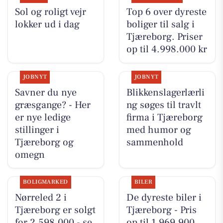
Sol og roligt vejr
Top 6 over dyreste
lokker ud i dag
boliger til salg i
Tjæreborg. Priser
op til 4.998.000 kr
JOBNYT
JOBNYT
Savner du nye
Blikkenslagerlærli
græsgange? - Her
ng søges til travlt
er nye ledige
firma i Tjæreborg
stillinger i
med humor og
Tjæreborg og
sammenhold
omegn
BOLIGMARKED
BILER
Nørreled 2 i
De dyreste biler i
Tjæreborg er solgt
Tjæreborg - Pris
for 2.598.000 - se
op til 1.969.900