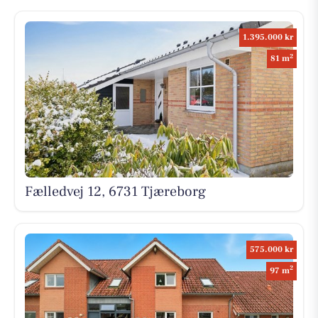
1.395.000 kr
2
81 m
Fælledvej 12, 6731 Tjæreborg
575.000 kr
2
97 m