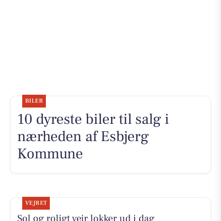
BILER
10 dyreste biler til salg i
nærheden af Esbjerg
Kommune
VEJRET
Sol og roligt vejr lokker ud i dag