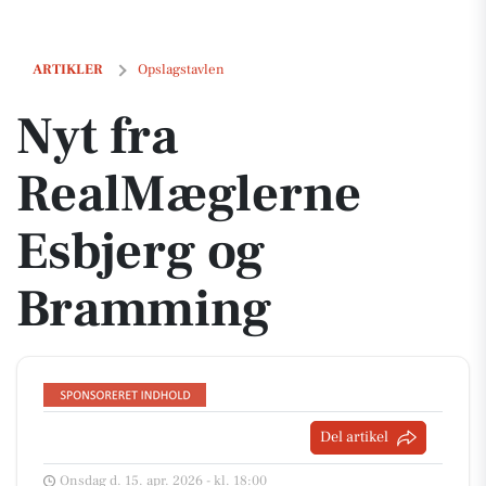
Nyt fra RealMæglerne Esbjerg og Bramming
ARTIKLER
Opslagstavlen
Nyt fra
RealMæglerne
Esbjerg og
Bramming
Del artikel
Onsdag d. 15. apr. 2026 - kl. 18:00