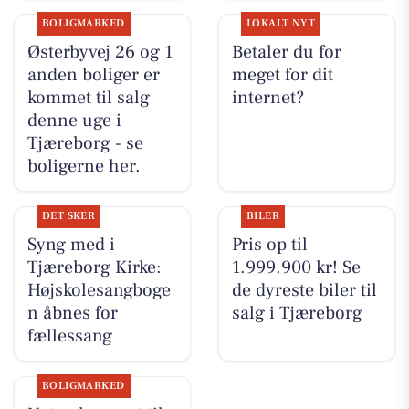
BOLIGMARKED
LOKALT NYT
Østerbyvej 26 og 1
Betaler du for
anden boliger er
meget for dit
kommet til salg
internet?
denne uge i
Tjæreborg - se
boligerne her.
DET SKER
BILER
Syng med i
Pris op til
Tjæreborg Kirke:
1.999.900 kr! Se
Højskolesangboge
de dyreste biler til
n åbnes for
salg i Tjæreborg
fællessang
BOLIGMARKED