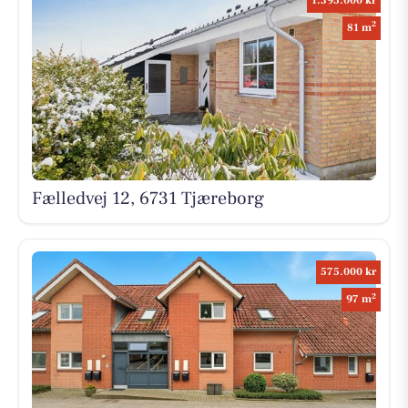
1.395.000 kr
2
81 m
Fælledvej 12, 6731 Tjæreborg
575.000 kr
2
97 m