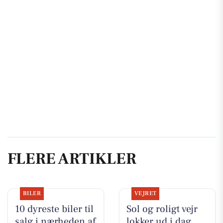
FLERE ARTIKLER
BILER
VEJRET
10 dyreste biler til
Sol og roligt vejr
salg i nærheden af
lokker ud i dag