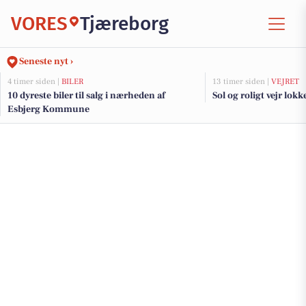
VORES
Tjæreborg
Seneste nyt ›
4 timer siden |
BILER
13 timer siden |
VEJRET
10 dyreste biler til salg i nærheden af
Sol og roligt vejr lokk
Esbjerg Kommune