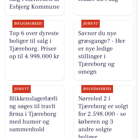
Esbjerg Kommune
BOLIGMARKED
JOBNYT
Top 6 over dyreste
Savner du nye
boliger til salg i
græsgange? - Her
Tjæreborg. Priser
er nye ledige
op til 4.998.000 kr
stillinger i
Tjæreborg og
omegn
JOBNYT
BOLIGMARKED
Blikkenslagerlærli
Nørreled 2 i
ng søges til travlt
Tjæreborg er solgt
firma i Tjæreborg
for 2.598.000 - se
med humor og
køberen og 3
sammenhold
andre solgte
boliger