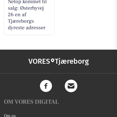
Netop kommet til
salg: Østerbyvej
26 en af
Tjæreborgs
dyreste adresser
VORES
Tjæreborg
OM VORES DIGITAL
Om os