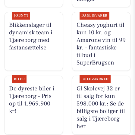
JOBNYT
DAGLIGVARER
Blikkenslager til
Cheasy yoghurt til
dynamisk team i
kun 10 kr. og
Tjæreborg med
Amarone vin til 99
fastansættelse
kr. - fantastiske
tilbud i
SuperBrugsen
BILER
BOLIGMARKED
De dyreste biler i
Gl Skolevej 32 er
Tjæreborg - Pris
til salg for kun
op til 1.969.900
598.000 kr.: Se de
kr!
billigste boliger til
salg i Tjæreborg
her