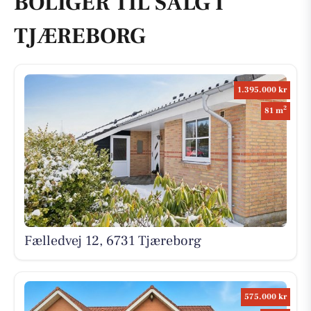
BOLIGER TIL SALG I
TJÆREBORG
1.395.000 kr
2
81 m
Fælledvej 12, 6731 Tjæreborg
575.000 kr