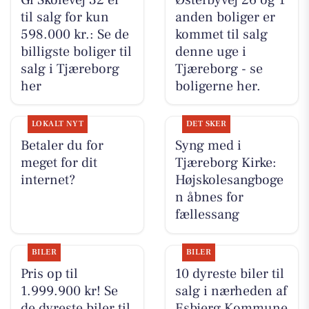
til salg for kun
anden boliger er
598.000 kr.: Se de
kommet til salg
billigste boliger til
denne uge i
salg i Tjæreborg
Tjæreborg - se
her
boligerne her.
LOKALT NYT
DET SKER
Betaler du for
Syng med i
meget for dit
Tjæreborg Kirke:
internet?
Højskolesangboge
n åbnes for
fællessang
BILER
BILER
Pris op til
10 dyreste biler til
1.999.900 kr! Se
salg i nærheden af
de dyreste biler til
Esbjerg Kommune