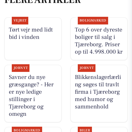
VEJRET
BOLIGMARKED
Tørt vejr med lidt
Top 6 over dyreste
bid i vinden
boliger til salg i
Tjæreborg. Priser
op til 4.998.000 kr
JOBNYT
JOBNYT
Savner du nye
Blikkenslagerlærli
græsgange? - Her
ng søges til travlt
er nye ledige
firma i Tjæreborg
stillinger i
med humor og
Tjæreborg og
sammenhold
omegn
BOLIGMARKED
BILER