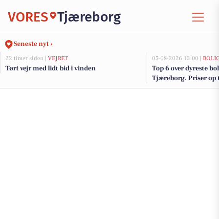
VORES
Tjæreborg
Seneste nyt ›
22 timer siden |
VEJRET
05-08-2026 13:00 |
BOLI
Tørt vejr med lidt bid i vinden
Top 6 over dyreste boli
Tjæreborg. Priser op 