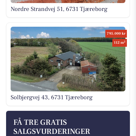
Nordre Strandvej 51, 6731 Tjæreborg
795.000 kr
2
112 m
Solbjergvej 43, 6731 Tjæreborg
FÅ TRE GRATIS
SALGSVURDERINGER