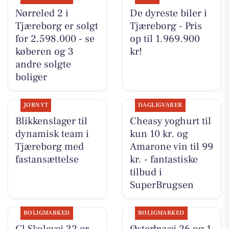
Nørreled 2 i
De dyreste biler i
Tjæreborg er solgt
Tjæreborg - Pris
for 2.598.000 - se
op til 1.969.900
køberen og 3
kr!
andre solgte
boliger
JOBNYT
DAGLIGVARER
Blikkenslager til
Cheasy yoghurt til
dynamisk team i
kun 10 kr. og
Tjæreborg med
Amarone vin til 99
fastansættelse
kr. - fantastiske
tilbud i
SuperBrugsen
BOLIGMARKED
BOLIGMARKED
Gl Skolevej 32 er
Østerbyvej 26 og 1