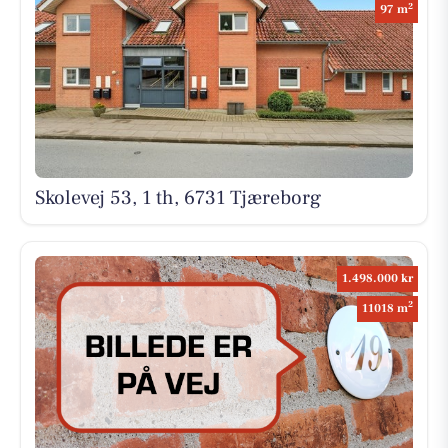
2
97 m
Skolevej 53, 1 th, 6731 Tjæreborg
1.498.000 kr
2
11018 m