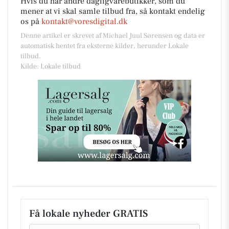
Hvis du har andre dagligvarebutikker, som du
mener at vi skal samle tilbud fra, så kontakt endelig
os på
kontakt@voresdigital.dk
Denne artikel er skrevet af Michael Juul Sørensen og data er
automatisk hentet fra eksterne kilder, herunder Lokale
tilbud.
Kilde: Lokale tilbud
Få lokale nyheder GRATIS
Email