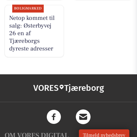
BOLIGMARKED
Netop kommet til
salg: Østerbyvej
26 en af
Tjæreborgs
dyreste adresser
VORES
Tjæreborg
OM VORES DIGITAL
Tilmeld nyhedsbrev