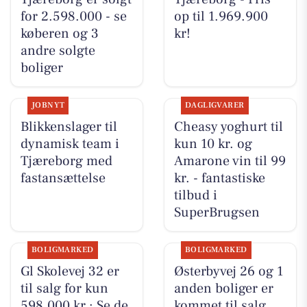
for 2.598.000 - se
op til 1.969.900
køberen og 3
kr!
andre solgte
boliger
JOBNYT
DAGLIGVARER
Blikkenslager til
Cheasy yoghurt til
dynamisk team i
kun 10 kr. og
Tjæreborg med
Amarone vin til 99
fastansættelse
kr. - fantastiske
tilbud i
SuperBrugsen
BOLIGMARKED
BOLIGMARKED
Gl Skolevej 32 er
Østerbyvej 26 og 1
til salg for kun
anden boliger er
598.000 kr.: Se de
kommet til salg