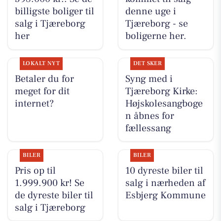
billigste boliger til
denne uge i
salg i Tjæreborg
Tjæreborg - se
her
boligerne her.
LOKALT NYT
DET SKER
Betaler du for
Syng med i
meget for dit
Tjæreborg Kirke:
internet?
Højskolesangboge
n åbnes for
fællessang
BILER
BILER
Pris op til
10 dyreste biler til
1.999.900 kr! Se
salg i nærheden af
de dyreste biler til
Esbjerg Kommune
salg i Tjæreborg