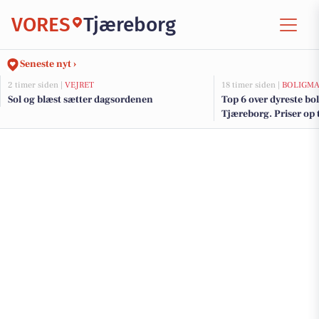
VORES
Tjæreborg
Seneste nyt ›
2 timer siden |
VEJRET
18 timer siden |
BOLIGM
Sol og blæst sætter dagsordenen
Top 6 over dyreste boli
Tjæreborg. Priser op 