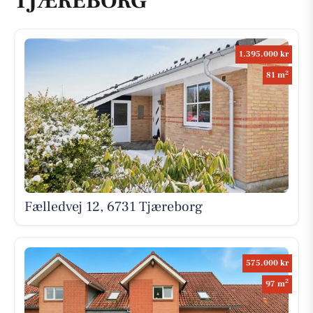
TJÆREBORG
1.395.000 kr
2
81 m
Fælledvej 12, 6731 Tjæreborg
575.000 kr
2
97 m