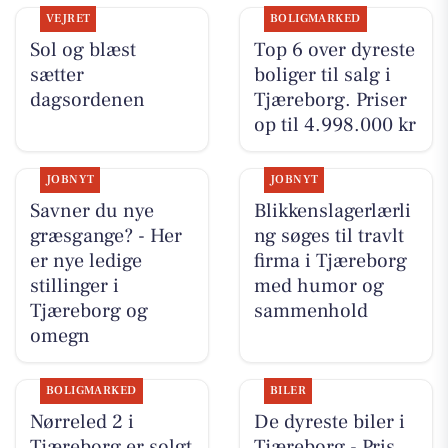
VEJRET
BOLIGMARKED
Sol og blæst
Top 6 over dyreste
sætter
boliger til salg i
dagsordenen
Tjæreborg. Priser
op til 4.998.000 kr
JOBNYT
JOBNYT
Savner du nye
Blikkenslagerlærli
græsgange? - Her
ng søges til travlt
er nye ledige
firma i Tjæreborg
stillinger i
med humor og
Tjæreborg og
sammenhold
omegn
BOLIGMARKED
BILER
Nørreled 2 i
De dyreste biler i
Tjæreborg er solgt
Tjæreborg - Pris