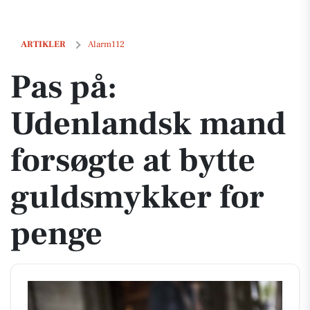
Pas på: Udenlandsk mand forsøgte at bytte guldsmykker for penge
ARTIKLER
Alarm112
Pas på:
Udenlandsk mand
forsøgte at bytte
guldsmykker for
penge