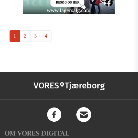
1
2
3
4
VORES
Tjæreborg
OM VORES DIGITAL