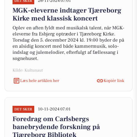
26-11-2024 07:01
DET SKER
MGK-eleverne indtager Tjæreborg
Kirke med klassisk koncert
Oplev en aften fyldt med musikalsk talent, når MGK-
eleverne fra Esbjerg optræder i Tjæreborg Kirke.
Torsdag den 5. december 2024 kl. 19:00 byder de på
en alsidig koncert med både kammermusik, solo-
indslag og julemelodier, efterfulgt af fællessang i
sognehuset.
Kilde: Kultunaut
Læs hele artiklen her
Kopiér link
10-11-2024 07:01
DET SKER
Foredrag om Carlsbergs
banebrydende forskning på
Tjæreborg Bibliotek