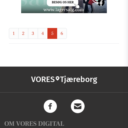
1
2
3
4
5
6
VORES
Tjæreborg
OM VORES DIGITAL