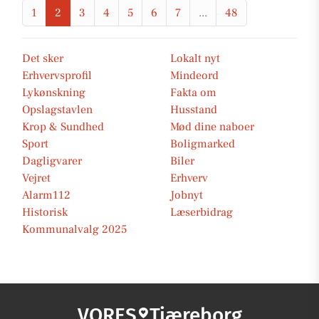
1
2
3
4
5
6
7
...
48
Det sker
Lokalt nyt
Erhvervsprofil
Mindeord
Lykønskning
Fakta om
Opslagstavlen
Husstand
Krop & Sundhed
Mød dine naboer
Sport
Boligmarked
Dagligvarer
Biler
Vejret
Erhverv
Alarm112
Jobnyt
Historisk
Læserbidrag
Kommunalvalg 2025
VORES
Tjæreborg