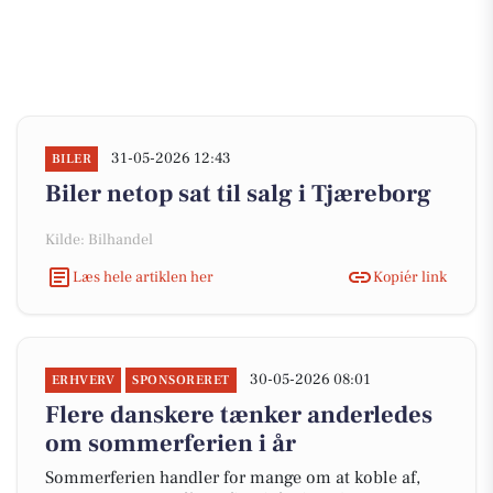
31-05-2026 12:43
BILER
Biler netop sat til salg i Tjæreborg
Kilde: Bilhandel
Læs hele artiklen her
Kopiér link
30-05-2026 08:01
ERHVERV
SPONSORERET
Flere danskere tænker anderledes
om sommerferien i år
Sommerferien handler for mange om at koble af,