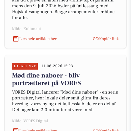
kan du opleve en aften med violin- og orgelmusik,
mens den 9. juli 2026 byder på fællessang med
Højskolesangbogen. Begge arrangementer er åbne
for alle.
Kilde: Kultunaut
Læs hele artiklen her
Kopiér link
11-06-2026 15:23
LOKALT NYT
Mød dine naboer - bliv
portrætteret på VORES
VORES Digital lancerer "Mød dine naboer" - en serie
portrætter, hvor lokale deler små glimt fra deres
hverdag, vores by og det fællesskab, de er en del af.
Det tager kun 2-3 minutter at være med.
Kilde: VORES Digital
Læs hele artiklen her
Kopiér link